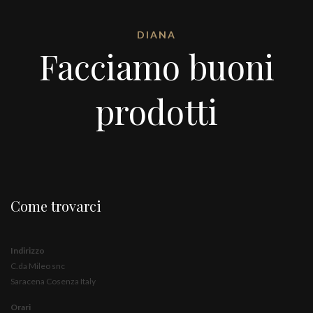
DIANA
Facciamo buoni
prodotti
Come trovarci
Indirizzo
C.da Mileo snc
Saracena Cosenza Italy
Orari