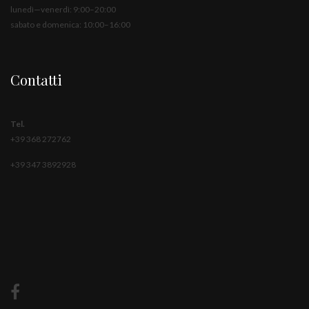
lunedì—venerdì: 9:00–20:00
sabato e domenica: 10:00–16:00
Contatti
Tel.
+39 368 272762‬
+39 347 3892928‬